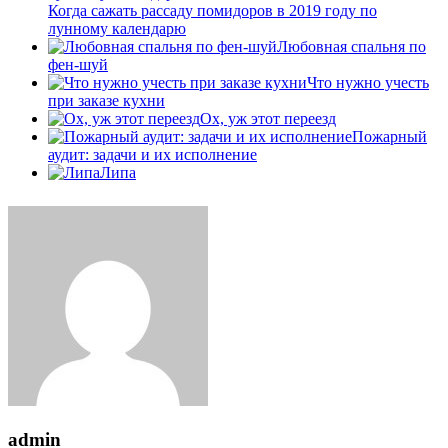
Когда сажать рассаду помидоров в 2019 году по
лунному календарю
Любовная спальня по
фен-шуй
Что нужно учесть
при заказе кухни
Ох, уж этот переезд
Пожарный
аудит: задачи и их исполнение
Липа
admin