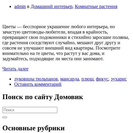
admin
в
Домашний интерьер
,
Комнатные растения
Цветы — бесспорное украшение любого интерьера, но
зачастую цветоводы-любители, впадая в крайность,
превращают свои подоконники в стихийно заросшие поляны,
где растения соседствуют случайно, мешают друг другу и
совсем не улучшают внешний вид квартиры. Посмотрите
внимательно на те цветы, что растут у вас дома, и
задумайтесь, подходящие ли места они занимают.
Читать далее
луковицы тюльпанов
,
мансарда
,
плющ
,
фикус
,
эухарис
Оставить комментарий
Поиск по сайту Домовик
Search
for:
Основные рубрики