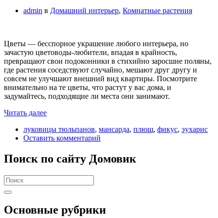
admin
в
Домашний интерьер
,
Комнатные растения
Цветы — бесспорное украшение любого интерьера, но
зачастую цветоводы-любители, впадая в крайность,
превращают свои подоконники в стихийно заросшие поляны,
где растения соседствуют случайно, мешают друг другу и
совсем не улучшают внешний вид квартиры. Посмотрите
внимательно на те цветы, что растут у вас дома, и
задумайтесь, подходящие ли места они занимают.
Читать далее
луковицы тюльпанов
,
мансарда
,
плющ
,
фикус
,
эухарис
Оставить комментарий
Поиск по сайту Домовик
Search
for:
Основные рубрики