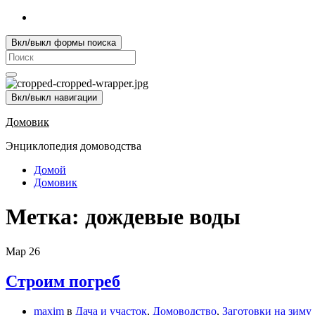
Вкл/выкл формы поиска
Search
for:
Вкл/выкл навигации
Домовик
Энциклопедия домоводства
Домой
Домовик
Метка:
дождевые воды
Мар
26
Строим погреб
maxim
в
Дача и участок
,
Домоводство
,
Заготовки на зиму