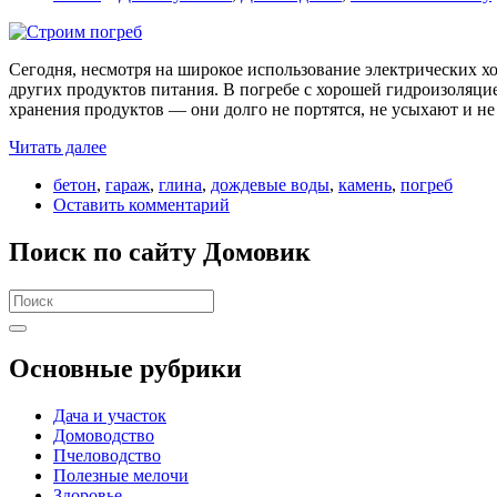
Сегодня, несмотря на широкое использование электрических хо
других продуктов питания. В погребе с хорошей гидроизоляц
хранения продуктов — они долго не портятся, не усыхают и н
Читать далее
бетон
,
гараж
,
глина
,
дождевые воды
,
камень
,
погреб
Оставить комментарий
Поиск по сайту Домовик
Search
for:
Основные рубрики
Дача и участок
Домоводство
Пчеловодство
Полезные мелочи
Здоровье