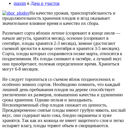
maxim
в
Дача и участок
На качество урожая, транспортабельность и
продолжительность хранения плодов и ягод оказывает
значительное влияние время и качество их сбора.
Различают сорта яблони летние (созревают в конце июля —
начале августа, хранятся месяц), осенние (созревают в
сентябре, плоды хранятся 2-3 месяца), зимние (достигают
съемной зрелости в конце сентября и хранятся 3-5 месяцев).
Сорта, плоды которых сохраняются позже марта, относятся к
позднезимним. Их плоды снимают в октябре, а лучший вкус
они приобретают, полежав определенное время. Храниться
могут 6-8 месяцев.
Не следует торопиться со съемом яблок позднеосенних и
особенно зимних сортов. Необходимо помнить, что каждый
лишний день пребывания плодов на дереве способствует
увеличению их размеров, повышению качества и удлинению
срока хранения. Однако нельзя и запаздывать.
Несвоевременный сбор плодов снижает их ценность.
Преждевременно снятые плоды имеют грубую мякоть, кислый
вкус, они содержат мало сока, бледно окрашены и хуже
хранятся. Так как их кожица не имеет защитного слоя и легко
испаряет влагу, плоды теряют объем и сморщиваются.