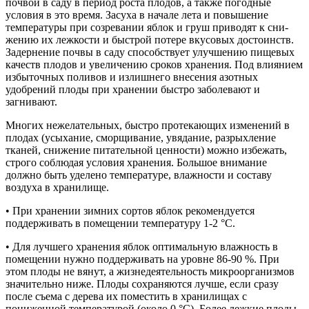
почвой в саду в период ро­ста плодов, а также погодные
условия в это время. Засуха в начале лета и повышение
температуры при созревании яблок и груш приводят к сни­
жению их лежкости и быстрой потере вкусовых достоинств.
Задернение почвы в саду способствует улучшению пищевых
качеств плодов и увеличению сроков хранения. Под влиянием
избыточных поливов и излишнего внесения азотных
удобрений плоды при хранении быстро заболевают и
загнивают.
Многих нежелательных, быстро протекающих изменений в
плодах (усыхание, сморщивание, увядание, разрыхление
тканей, снижение питательной ценности) можно избежать,
строго соблюдая условия хранения. Большое внимание
должно быть уделено температуре, влажности и составу
воздуха в хранилище.
• При хранении зимних сортов яблок рекомендуется
поддерживать в помещении температуру 1-2 °С.
• Для лучшего хранения яблок оптимальную влажность в
помещении нужно поддерживать на уровне 86-90 %. При
этом плоды не вянут, а жизнедеятельность микроорганизмов
значительно ниже. Плоды сохраняются лучше, если сразу
после съема с дерева их поместить в хранилищах с
пониженной температурой (около 0 °С). Более лежкие плоды