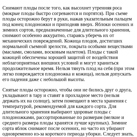
Снимают плоды после того, как высохнет утренняя роса
(мокрые плоды быстро согреваются и портятся). При съеме
плоды осторожно берут в руки, нажав указательным пальцем
под конец плодоножки и приподняв вверх. Яблоки осенних и
зимних сортов, предназначенные для длительного хранения,
снимают особенно аккуратно, стараясь уберечь их от
механических повреждений. Кожица плодов, достигших
нормальной съемной зрелости, покрыта особыми веществами
(маслами, смолами, восковым налетом). Плоды с такой
кожицей обеспечены хорошей защитой от воздействия
неблагоприятных внешних условий и могут храниться
продолжительное время. Нельзя тянуть плод на себя (при этом
легко повреждается плодоножка и кожица), нельзя допускать
его падения даже с небольшой высоты.
Снятые плоды осторожно, чтобы они не бились друг о друга,
укладывают в тару и ставят в прохладное место (нельзя
держать их на солнце), затем помещают в места хранения с
температурой, рекомендуемой для каждого сорта. Для
длительного хранения выбирают здоровые плоды с
плодоножками, рассортированные по размерам (мелкие и
среднего размера плоды хранятся лучше крупных). Зимние
сорта яблок снимают после осенних, но часто их убирают
одновременно из-за короткого периода уборки. Следует знать,