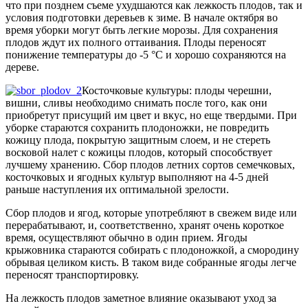
что при позднем съеме ухудшаются как лежкость плодов, так и
условия подготовки деревьев к зиме. В начале октября во
время уборки могут быть легкие морозы. Для сохранения
плодов ждут их полного оттаивания. Плоды переносят
понижение температуры до -5 °С и хорошо сохраняются на
дереве.
Косточковые культуры: плоды черешни,
вишни, сливы необходимо снимать после того, как они
приобретут присущий им цвет и вкус, но еще твердыми. При
уборке стараются сохранить плодоножки, не повредить
кожицу плода, покрытую защитным слоем, и не стереть
восковой налет с кожицы плодов, который способствует
лучшему хранению. Сбор плодов летних сортов семечковых,
косточковых и ягодных культур выполняют на 4-5 дней
раньше наступления их оптимальной зрелости.
Сбор плодов и ягод, которые употребляют в свежем виде или
перерабатывают, и, соответственно, хранят очень короткое
время, осуществляют обычно в один прием. Ягоды
крыжовника стараются собирать с плодоножкой, а смородину
обрывая целиком кисть. В таком виде собранные ягоды легче
переносят транспортировку.
На лежкость плодов замет­ное влияние оказывают уход за