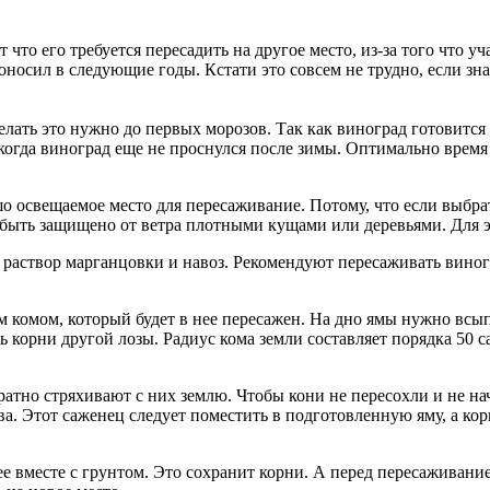
то его требуется пересадить на другое место, из-за того что у
оносил в следующие годы. Кстати это совсем не трудно, если зна
лать это нужно до первых морозов. Так как виноград готовится 
когда виноград еще не проснулся после зимы. Оптимально время э
 освещаемое место для пересаживание. Потому, что если выбрать
о быть защищено от ветра плотными кущами или деревьями. Для
 раствор марганцовки и навоз. Рекомендуют пересаживать виногр
 комом, который будет в нее пересажен. На дно ямы нужно всып
ть корни другой лозы. Радиус кома земли составляет порядка 50 с
атно стряхивают с них землю. Чтобы кони не пересохли и не на
ава. Этот саженец следует поместить в подготовленную яму, а к
ее вместе с грунтом. Это сохранит корни. А перед пересаживани