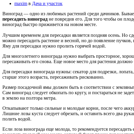
maxim
в
Дача и участок
Виноград — одно из любимых растений среди дачников. Бывает ч
пересадить виноград
не повредив его. Для того чтобы он плод
виноград быстро приживется на новом месте.
Лучшим временем для пересадки является поздняя осень. Но сде
можно пересадить растение и весной, но до появление пучков, 
Яму для пересадки нужно пролить горячей водой.
Для многолетнего винограда нужно выбрать просторное, хорошо
пересаживать его снова. Еще новое место для растения должн
Для пересадки винограда нужны: секатор для подрезки, лопата,
старше этого возраста, пересаживать рискованно.
Размер посадочной ямы должен быть в соответствии с земляным
Сам виноград следует обкопать по кругу, и постараться не заде
в землю на полтора метра.
Откапывают только сильные и молодые корни, после чего аккур
Лишние лозы куста следует обрезать, и оставить всего два рук
полить водой.
Если лоза винограда еще молода, то рекомендуется пересадить 