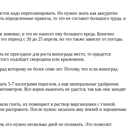
часток надо перепланировать. Но нужно знать как аккуратно
ть определенные правила, то это не составит большого труда, и
к зимовке, и это не нанесет ему большого вреда. Конечно
то период с 20 до 25 апреля, но это также зависит от погоды.
 не пригодное для роста винограда место, то придется
 этого подойдет смородина или крыжовник.
ад которому не более семи лет. Потому, что если виноград
ать 5-7 килограмм перегноя, а еще минеральные удобрения.
антиметров. Все корни выкопать не удастся, так как они заходят
чали гнить, их помещают в раствор марганцовки с глиной.
орни расправить. После нужно засыпать яму землей и хорошенько
ем, его нужно несколько дней не поливать. Это позволит