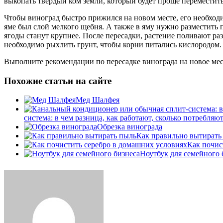
выкопать твердый ком земли, который будет проще переместить
Чтобы виноград быстро прижился на новом месте, его необход
яме был слой мелкого щебня. А также в яму нужно разместить п
ягоды станут крупнее. После пересадки, растение поливают раз
необходимо рыхлить грунт, чтобы корни питались кислородом.
Выполните рекомендации по пересадке винограда на новое мест
Похожие статьи на сайте
Мед Шалфея
система: в чем разница, как работают, сколько потребляю
Обрезка винограда
Как правильно вытирать
Как почис
Ноутбук для семейного 