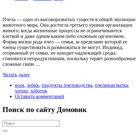
Пчела — одно из высокоразвитых существ в общей эволюции
животного мира. Она достигла третьего уровня организации
живого, когда жизненные процессы не ограничиваются
клеткой и даже одним каким-либо сложным организмом.
Форма жизни рода пчел — семья, за пределами которой ее
члены существовать и размножаться не могут. Индивид,
оторванный от семьи, не находит надлежащей среды,
становится непродуктивным, поскольку теряет разнообразные
сложные связи …
Читать далее
воск
,
зобик
,
продукты пчеловодства
,
пчелиная матка
,
хитин
,
хоботок
Оставить комментарий
Поиск по сайту Домовик
Search
for: