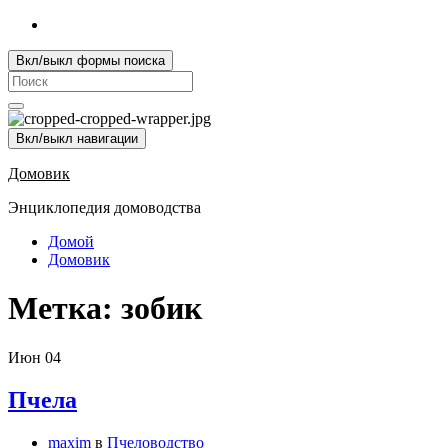
Вкл/выкл формы поиска
Search
for:
Вкл/выкл навигации
Домовик
Энциклопедия домоводства
Домой
Домовик
Метка:
зобик
Июн
04
Пчела
maxim
в
Пчеловодство