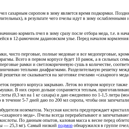
л сахарным сиропом в зиму является время подкормки. Поздняя
ительных), в результате чего пчелы идут в зиму ослабленными 
чинаю кормить пчел в зиму сразу после отбора меда, т.е. в нача
ейся в 12-рамочном дадановском улье. Перед началом кормлени
ки, чисто перговые, полные медовые и все медоперговые, кром
рагмы. Всего в первом корпусе будет 10 рамок, а в сильных се
перговые рамки и светлокоричневую сушь в количестве, соответ
граничиваю теплыми диафрагмами. Разделительную решетку между
й решетки не сказывается на заготовке пчелами «сахарного меда
еток первого корпуса закрываю. Леток во втором корпусе также
ушки. В них сироп дольше сохраняется теплым, приготавливаю е
ты (0,3 мл на 1 кг сахара) и даю ежедневно по 1-1,5 литра (мож
в течение 5-7 дней даю по 200 мл сиропа, чтобы они запечатали
будителя нозематоза. Уксусная кислота предупреждает кристалл
 «сахарного меда». Пчелы всегда перерабатывают и запечатывают
кислоты. По данным опытов, каловая масса к весне перед облетом
оты — 25,3 мг). Самый низкий
подмор
обнаружился в группе пчел,