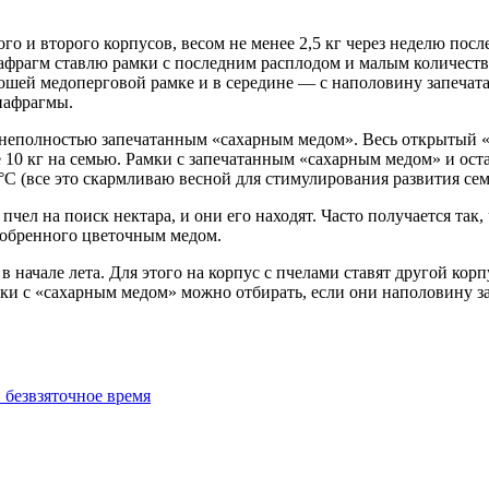
го и второго корпусов, весом не менее 2,5 кг через неделю пос
афрагм ставлю рамки с последним расплодом и малым количество
ошей медоперговой рамке и в середине — с наполовину запечата
иафрагмы.
 с неполностью запечатанным «сахарным медом». Весь открытый 
лее 10 кг на семью. Рамки с запечатанным «сахарным медом» и о
°С (все это скармливаю весной для стимулирования развития сем
пчел на поиск нектара, и они его находят. Часто получается так,
сдобренного цветочным медом.
 в начале лета. Для этого на корпус с пчелами ставят другой ко
амки с «сахарным медом» можно отбирать, если они наполовину 
 безвзяточное время