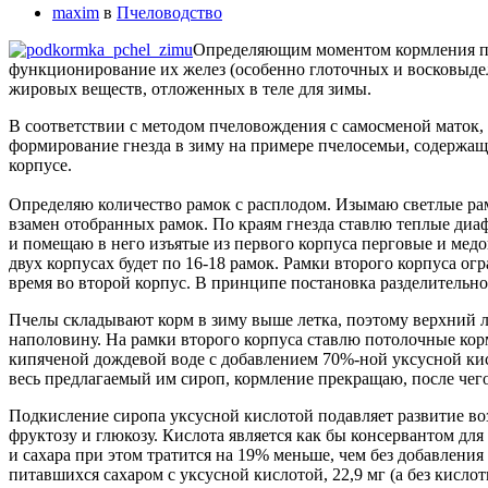
maxim
в
Пчеловодство
Определяющим моментом кормления пче
функционирование их желез (особенно глоточных и восковыдел
жировых веществ, отложенных в теле для зимы.
В соответствии с методом пчеловождения с самосменой маток, на
формирование гнезда в зиму на примере пчелосемьи, содержащ
корпусе.
Определяю количество рамок с расплодом. Изымаю светлые рам
взамен отобранных рамок. По краям гнезда ставлю теплые диаф
и помещаю в него изъятые из первого корпуса перговые и медо
двух корпусах будет по 16-18 рамок. Рамки второго корпуса о
время во второй корпус. В принципе постановка разделительно
Пчелы складывают корм в зиму выше летка, поэтому верхний л
наполовину. На рамки второго корпуса ставлю потолочные корм
кипяченой дождевой воде с добавлением 70%-ной уксусной кисло
весь предлагаемый им сироп, кормление прекращаю, после чего 
Подкисление сиропа уксусной кислотой подавляет развитие воз
фруктозу и глюкозу. Кислота является как бы консервантом для
и сахара при этом тратится на 19% меньше, чем без добавления 
питавшихся сахаром с уксусной кислотой, 22,9 мг (а без кисл