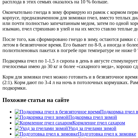
расплода в этих семьях оказалось на 10 % больше.
Окончательно гнезда в зиму формирую из рамок с кормом перво
корпусе, предназначенном для зимовки пчел, вместо теплых ди
или почти полностью запечатанным медом, затем по одной хор
изымаю, пчел стряхиваю в улей и на их место ставлю теплые д
После того, как сформировано гнездо в зиму, остаются рамки
летом в безвзяточное время. Его бывает по 8-9, а иногда и бо
полиэтиленовых пакетах в погребе при температуре не ниже 0 
Подкормка пчел по 1-1,5 л сиропа в день в августе стимулирует 
пчелосемьи имею до 30 кг и более «сахарного меда», хорошо 
Корм для зимовки пчел можно готовить и в безвзяточное время
(2:1). Корм дают по 3-4 л на ночь в потолочных кормушках. Р
подкормки.
Похожие статьи на сайте
Подкормка пчел в
Подкормка пчел зимой
Кормление пчел сахаром
Уход за пчелами зимой
Подготовка пчел к зимовке