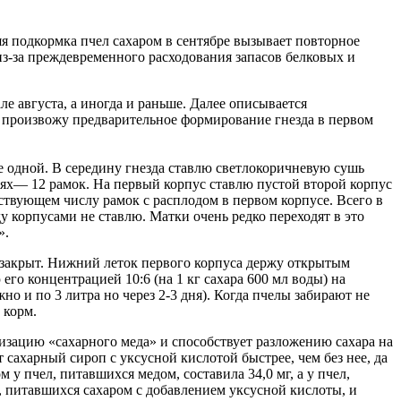
 подкормка пчел сахаром в сентябре вызывает повторное
из-за преждевременного расходования запасов белковых и
ле августа, а иногда и раньше. Далее описывается
я произвожу предварительное формирование гнезда в первом
е одной. В середину гнезда ставлю светлокоричневую сушь
мьях— 12 рамок. На первый корпус ставлю пустой второй корпус
ствующем числу рамок с расплодом в первом корпусе. Всего в
 корпусами не ставлю. Матки очень редко переходят в это
».
 закрыт. Нижний леток первого корпуса держу открытым
го концентрацией 10:6 (на 1 кг сахара 600 мл воды) на
но и по 3 литра но через 2-3 дня). Когда пчелы забирают не
 корм.
изацию «сахарного меда» и способствует разложению сахара на
 сахарный сироп с уксусной кислотой быстрее, чем без нее, да
 у пчел, питавшихся медом, составила 34,0 мг, а у пчел,
 питавшихся сахаром с добавлением уксусной кислоты, и