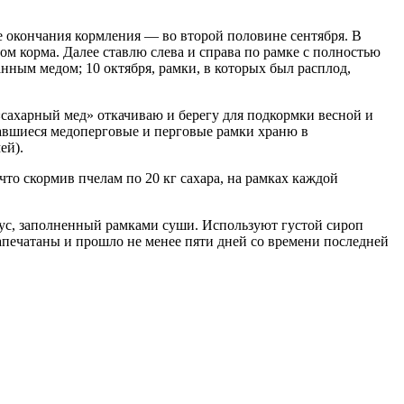
ле окончания кормления — во второй половине сентября. В
м корма. Далее ставлю слева и справа по рамке с полностью
нным медом; 10 октября, рамки, в которых был расплод,
«сахарный мед» откачиваю и берегу для подкормки весной и
ставшиеся медоперговые и перговые рамки храню в
ей).
 что скормив пчелам по 20 кг сахара, на рамках каждой
рпус, заполненный рамками суши. Используют густой сироп
запечатаны и прошло не менее пяти дней со времени последней