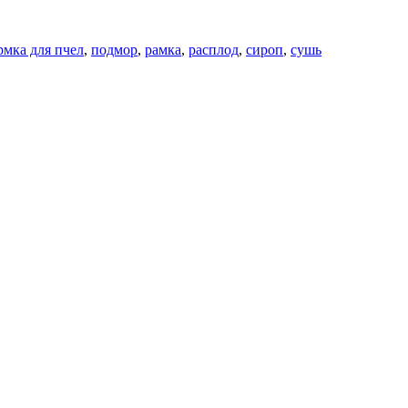
рмка для пчел
,
подмор
,
рамка
,
расплод
,
сироп
,
сушь